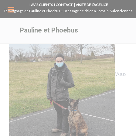
Panneau de gestion des cookies
I AVIS CLIENTS
I CONTACT
| VISITE DE L’AGENCE
Témoignage de Pauline et Phoebus – Dressage de chien à Somain, Valenciennes
Pauline et Phoebus
Vous