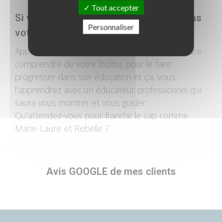
Tout accepter
Si votre chien est compliqué, ce n'est pas
Personnaliser
votre faute
Apprendre les bonnes techniques pour vous faire
comprendre de votre loulou, pour le faire
progresser dans son éducation et ça, vous
l'apprendrez avec un éducateur professionnel qui
saura vous montrer et vous guider.
Qu'attendez-vous pour franchir le cap comme
Marie-Laure et Rebelle ?
Avis GOOGLE de mes clients